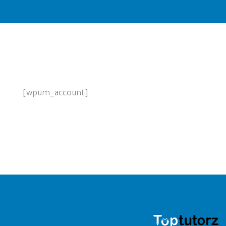
[wpum_account]