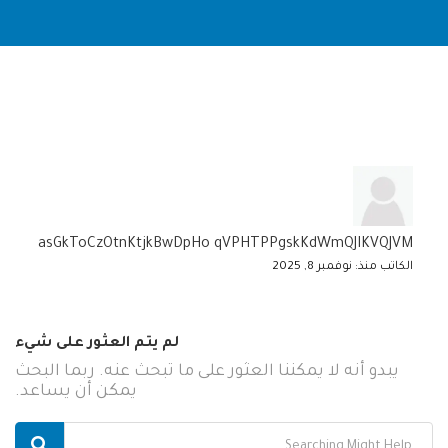
asGkToCzOtnKtjkBwDpHo qVPHTPPgskKdWmQJIKVQJVM
الكاتب منذ: نوفمبر 8, 2025
لم يتم العثور على شيء
يبدو أنه لا يمكننا العثور على ما تبحث عنه. ربما البحث
يمكن أن يساعد.