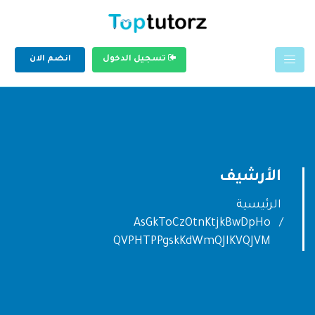
تسجيل الدخول
انضم الان
الأرشيف
الرئيسية
AsGkToCzOtnKtjkBwDpHo
QVPHTPPgskKdWmQJIKVQJVM