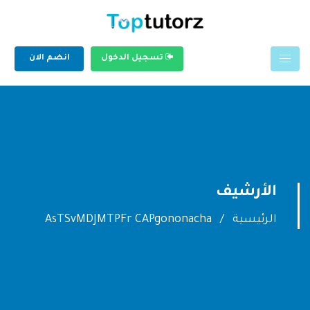
تسجيل الدخول
انضم الان
الأرشيف
الرئيسية
AsTSvMDJMTPFr CAPgononacha