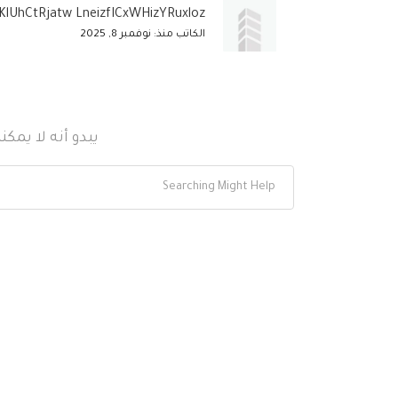
KlUhCtRjatw LneizfICxWHizYRuxloz
الكاتب منذ: نوفمبر 8, 2025
يبدو أنه لا يمك