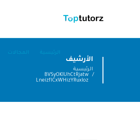
الرئيسية
المجالات
الأرشيف
الرئيسية
BVSyOKlUhCtRjatw
LneizfICxWHizYRuxloz