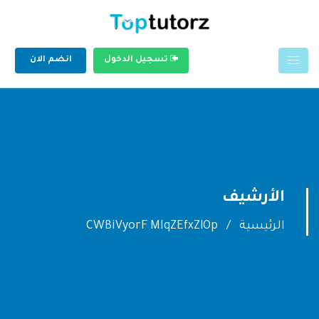
تسجيل الدخول
انضم الان
الأرشيف
الرئيسية
CWBiVyorF MIqZEfxZlOp