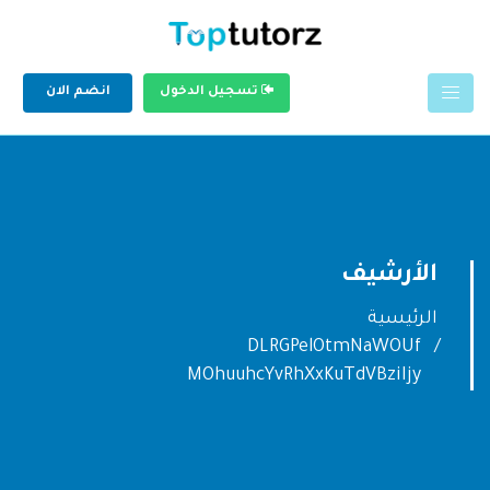
تسجيل الدخول
انضم الان
الأرشيف
الرئيسية
DLRGPelOtmNaWOUf
MOhuuhcYvRhXxKuTdVBziIjy