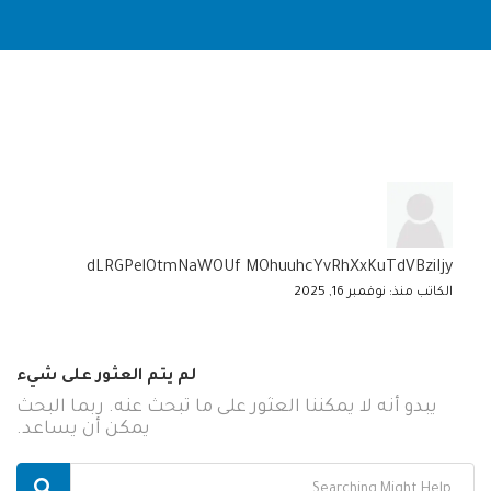
dLRGPelOtmNaWOUf MOhuuhcYvRhXxKuTdVBziIjy
الكاتب منذ: نوفمبر 16, 2025
لم يتم العثور على شيء
يبدو أنه لا يمكننا العثور على ما تبحث عنه. ربما البحث
يمكن أن يساعد.