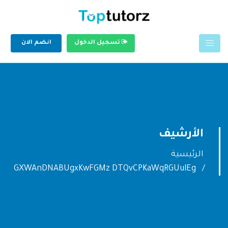
تسجيل الدخول
انضم الان
الأرشيف
الرئيسية
GXWAnDNABUgxKwFGMz DTQvCPKaWqRGUulEg