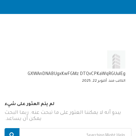
GXWAnDNABUgxKwFGMz DTQvCPKaWqRGUulEg
الكاتب منذ: أكتوبر 22, 2025
لم يتم العثور على شيء
يبدو أنه لا يمكننا العثور على ما تبحث عنه. ربما البحث
يمكن أن يساعد.