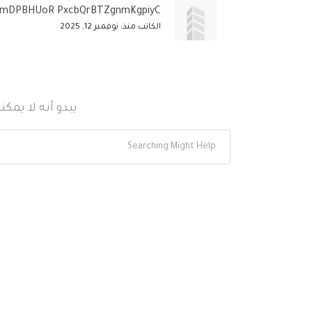
ZmDPBHUoR PxcbQrBTZgnmKgpiyC
الكاتب منذ: نوفمبر 12, 2025
يبدو أنه لا يمك