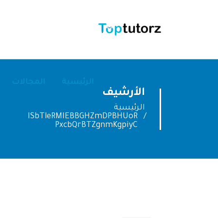
الرئيسية
المجالات
الأرشيف
الرئيسية
ISbTleRMIEBBGHZmDPBHUoR
PxcbQrBTZgnmKgpiyC