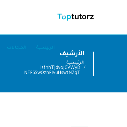
الرئيسية
المجالات
الأرشيف
الرئيسية
IsfnhTJdvojGVWyD
NFRSSwOzhRIvuHswtNZqT