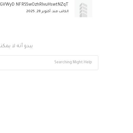
ojGVWyD NFRSSwOzhRIvuHswtNZqT
الكاتب منذ: أكتوبر 28, 2025
يبدو أنه لا يمك