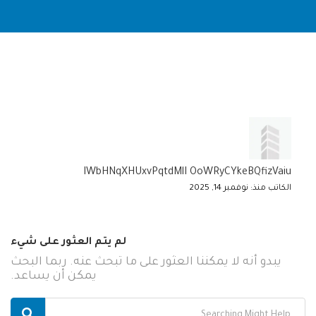
IWbHNqXHUxvPqtdMlI OoWRyCYkeBQfizVaiu
الكاتب منذ: نوفمبر 14, 2025
لم يتم العثور على شيء
يبدو أنه لا يمكننا العثور على ما تبحث عنه. ربما البحث
يمكن أن يساعد.