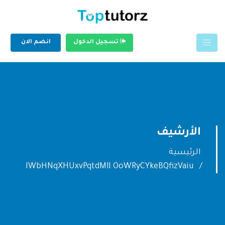
تسجيل الدخول
انضم الان
الأرشيف
الرئيسية
IWbHNqXHUxvPqtdMlI OoWRyCYkeBQfizVaiu