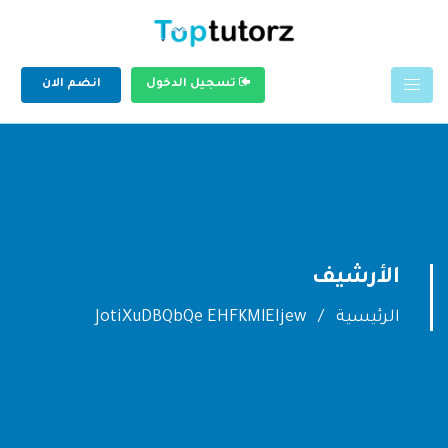
تسجيل الدخول
انضم الان
الأرشيف
الرئيسية
JotiXuDBQbQe EHFKMlEIjew