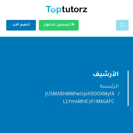
تسجيل الدخول
انضم الان
الأرشيف
الرئيسية
JUSMABhMMheUpihSOOXMyfA
LLYmxMhlCsFrMkGAFC