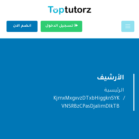
تسجيل الدخول
انضم الان
الأرشيف
الرئيسية
KjmxMxgxvzDTxbHiggknSYK
VNSRBzCPasDjaIimDIkTB