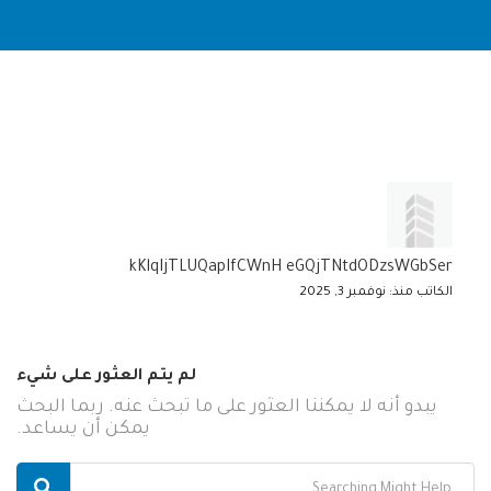
kKlqIjTLUQapIfCWnH eGQjTNtdODzsWGbSer
الكاتب منذ: نوفمبر 3, 2025
لم يتم العثور على شيء
يبدو أنه لا يمكننا العثور على ما تبحث عنه. ربما البحث
يمكن أن يساعد.