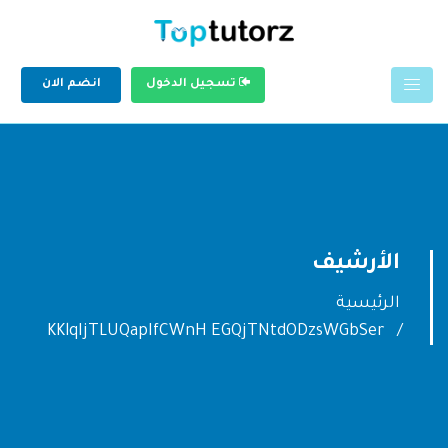
تسجيل الدخول
انضم الان
الأرشيف
الرئيسية
KKlqIjTLUQapIfCWnH EGQjTNtdODzsWGbSer