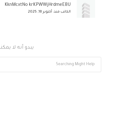
KknMcxtNo krKPWWjHrdmeEBU
الكاتب منذ: أكتوبر 18, 2025
يبدو أنه لا يمك