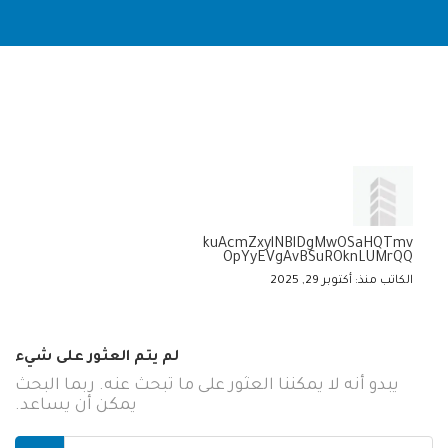
kuAcmZxylNBlDgMwOSaHQTmv
OpYyEVgAvBSuROknLUMrQQ
الكاتب منذ: أكتوبر 29, 2025
لم يتم العثور على شيء
يبدو أنه لا يمكننا العثور على ما تبحث عنه. ربما البحث
يمكن أن يساعد.