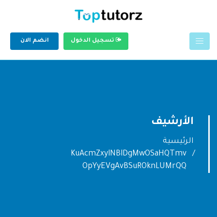
تسجيل الدخول
انضم الان
الأرشيف
الرئيسية
KuAcmZxylNBlDgMwOSaHQTmv
OpYyEVgAvBSuROknLUMrQQ