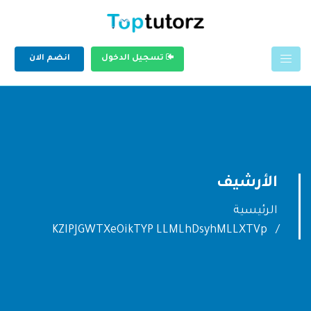
تسجيل الدخول
انضم الان
الأرشيف
الرئيسية
KZIPJGWTXeOikTYP LLMLhDsyhMLLXTVp