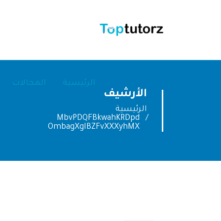
الرئيسية
المجالات
الأرشيف
الرئيسية
MbvPDQFBkwahKRDpd
OmbagXgIBZFvXXXyhMX