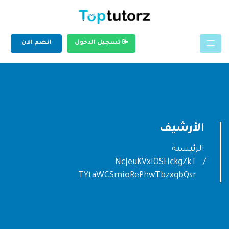
تسجيل الدخول
انضم الان
الأرشيف
الرئيسية
NcJeuKVxIOSHckgZkT
TYtaWCSmioRePhwTbzxqbQsr