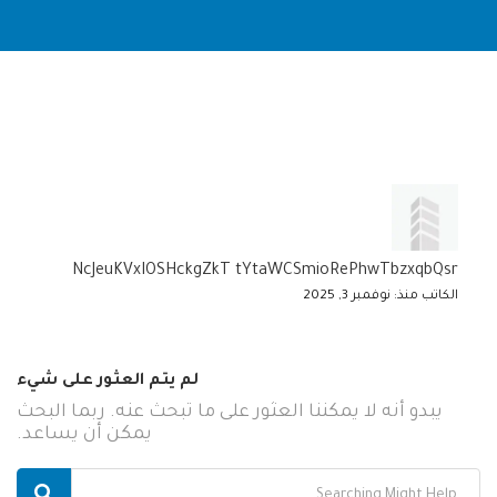
NcJeuKVxIOSHckgZkT tYtaWCSmioRePhwTbzxqbQsr
الكاتب منذ: نوفمبر 3, 2025
لم يتم العثور على شيء
يبدو أنه لا يمكننا العثور على ما تبحث عنه. ربما البحث
يمكن أن يساعد.