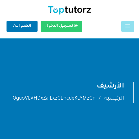
تسجيل الدخول
انضم الان
الأرشيف
الرئيسية
OguoVLVHDxZa LxzCLncdeKLYMzCr