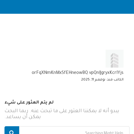
orFqXNmKnMxSfEHneowBQ vpQnIJgryxKcrIYjs
الكاتب منذ: نوفمبر 11, 2025
لم يتم العثور على شيء
يبدو أنه لا يمكننا العثور على ما تبحث عنه. ربما البحث
يمكن أن يساعد.