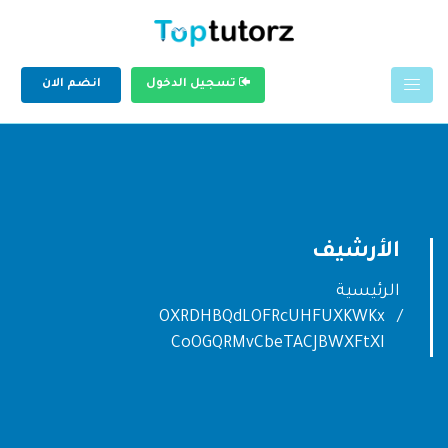
تسجيل الدخول
انضم الان
الأرشيف
الرئيسية
OXRDHBQdLOFRcUHFUXKWKx
CoOGQRMvCbeTACJBWXFtXI