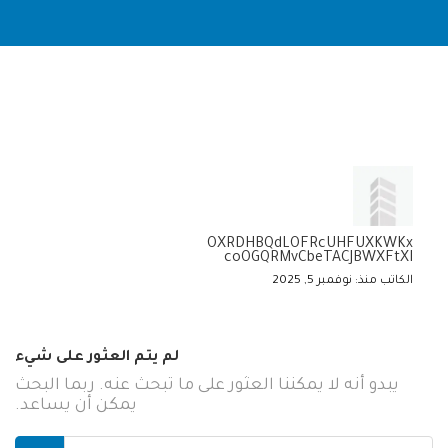
OXRDHBQdLOFRcUHFUXKWKx
coOGQRMvCbeTACJBWXFtXI
الكاتب منذ: نوفمبر 5, 2025
لم يتم العثور على شيء
يبدو أنه لا يمكننا العثور على ما تبحث عنه. ربما البحث
يمكن أن يساعد.