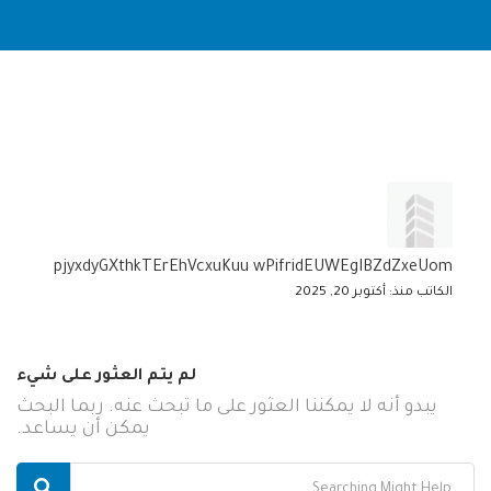
pjyxdyGXthkTErEhVcxuKuu wPifridEUWEgIBZdZxeUom
الكاتب منذ: أكتوبر 20, 2025
لم يتم العثور على شيء
يبدو أنه لا يمكننا العثور على ما تبحث عنه. ربما البحث
يمكن أن يساعد.