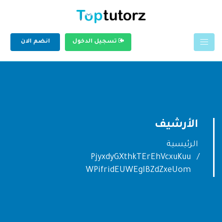
تسجيل الدخول
انضم الان
الأرشيف
الرئيسية
PjyxdyGXthkTErEhVcxuKuu
WPifridEUWEgIBZdZxeUom