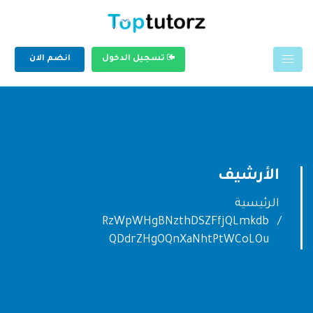
تسجيل الدخول
انضم الان
الأرشيف
الرئيسية
RzWpWHgBNzthDSZFfjQLmkdb
QDdrZHgOQnXaNhtPtWCoLOu