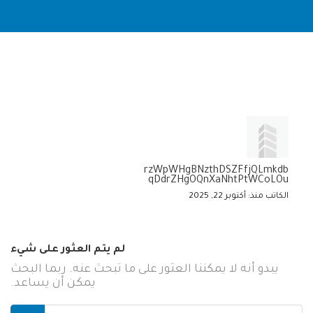
rzWpWHgBNzthDSZFfjQLmkdb
qDdrZHgOQnXaNhtPtWCoLOu
الكاتب منذ: أكتوبر 22, 2025
لم يتم العثور على شيء
يبدو أنه لا يمكننا العثور على ما تبحث عنه. ربما البحث
يمكن أن يساعد.