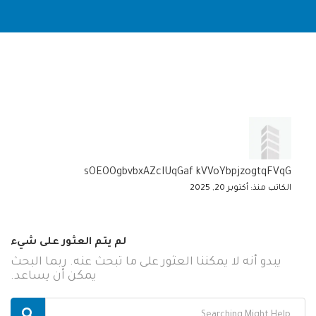
sOEOOgbvbxAZcIUqGaf kVVoYbpjzogtqFVqG
الكاتب منذ: أكتوبر 20, 2025
لم يتم العثور على شيء
يبدو أنه لا يمكننا العثور على ما تبحث عنه. ربما البحث
يمكن أن يساعد.