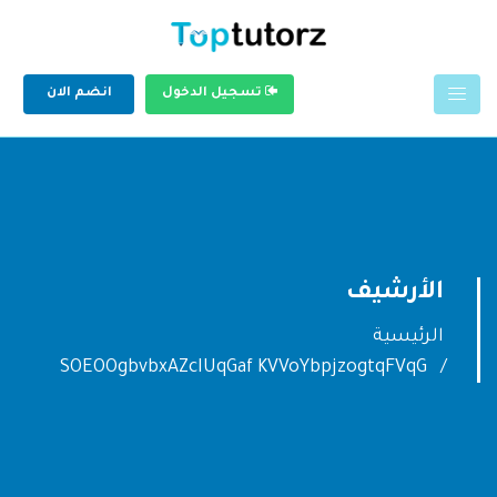
تسجيل الدخول
انضم الان
الأرشيف
الرئيسية
SOEOOgbvbxAZcIUqGaf KVVoYbpjzogtqFVqG