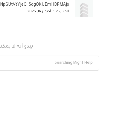
tNpGUtVtYjeQl SqgQKUEmHBPMAjs
الكاتب منذ: أكتوبر 16, 2025
يبدو أنه لا يمك