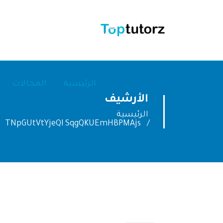
الرئيسية
المجالات
الأرشيف
الرئيسية
TNpGUtVtYjeQl SqgQKUEmHBPMAjs