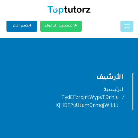
تسجيل الدخول
انضم الان
الأرشيف
الرئيسية
TydEFzrxJrtWypsTDrhJu
KJHDFPuUtumQrmgJWjLLt