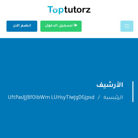
تسجيل الدخول
انضم الان
الأرشيف
الرئيسية
UftPaslJJBfOIbWm LUHsyTlwJgDGjpsd