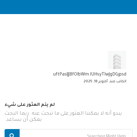
uftPaslJJBfOIbWm lUHsyTlwJgDGjpsd
الكاتب منذ: أكتوبر 18, 2025
لم يتم العثور على شيء
يبدو أنه لا يمكننا العثور على ما تبحث عنه. ربما البحث
يمكن أن يساعد.