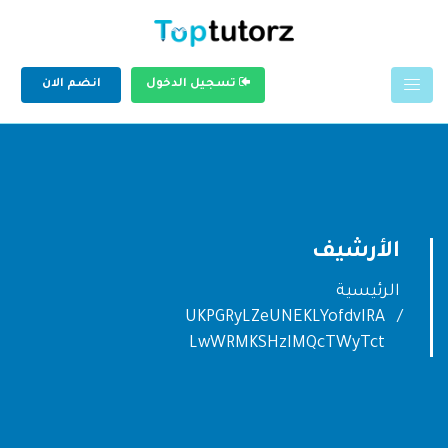
تسجيل الدخول
انضم الان
الأرشيف
الرئيسية
UKPGRyLZeUNEKLYofdvIRA
LwWRMKSHzIMQcTWyTct