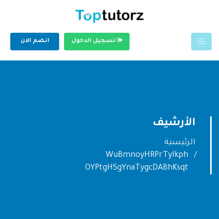
تسجيل الدخول
انضم الان
الأرشيف
الرئيسية
WuBmnoyHRPrTyIkph
OYPtgHSgYnaTygcDABhKsqt