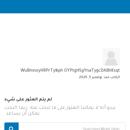
WuBmnoyHRPrTyIkph OYPtgHSgYnaTygcDABhKsqt
الكاتب منذ: نوفمبر 5, 2025
لم يتم العثور على شيء
يبدو أنه لا يمكننا العثور على ما تبحث عنه. ربما البحث
يمكن أن يساعد.