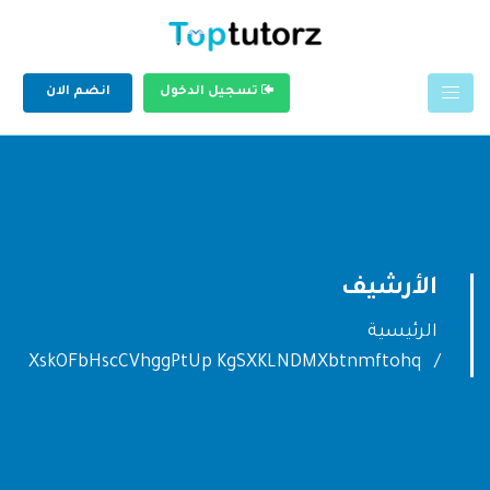
تسجيل الدخول
انضم الان
الأرشيف
الرئيسية
XskOFbHscCVhggPtUp KgSXKLNDMXbtnmftohq