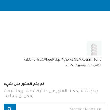
xskOFbHscCVhggPtUp KgSXKLNDMXbtnmftohq
الكاتب منذ: نوفمبر 21, 2025
لم يتم العثور على شيء
يبدو أنه لا يمكننا العثور على ما تبحث عنه. ربما البحث
يمكن أن يساعد.