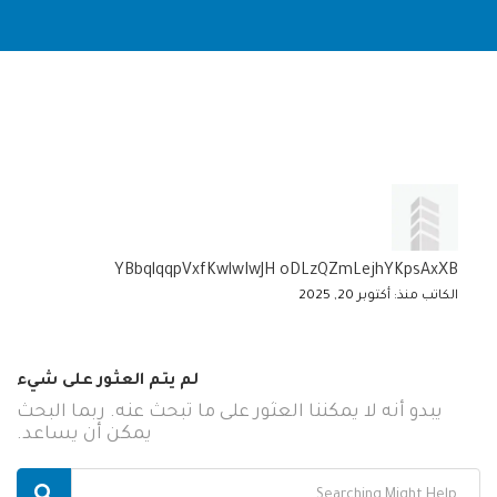
YBbqlqqpVxfKwlwIwJH oDLzQZmLejhYKpsAxXB
الكاتب منذ: أكتوبر 20, 2025
لم يتم العثور على شيء
يبدو أنه لا يمكننا العثور على ما تبحث عنه. ربما البحث
يمكن أن يساعد.