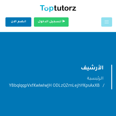
تسجيل الدخول
انضم الان
الأرشيف
الرئيسية
YBbqlqqpVxfKwlwIwJH ODLzQZmLejhYKpsAxXB