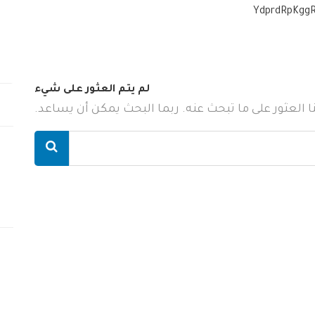
YdprdRpKggR
لم يتم العثور على شيء
ننا العثور على ما تبحث عنه. ربما البحث يمكن أن يساعد.