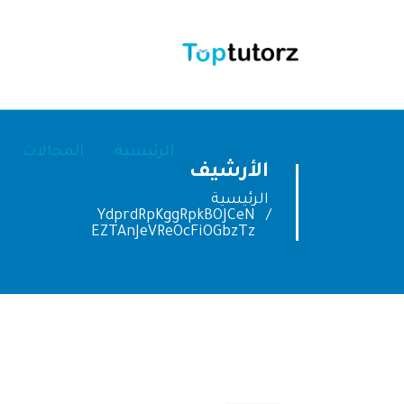
الرئيسية
المجالات
الأرشيف
الرئيسية
YdprdRpKggRpkBOJCeN
EZTAnJeVReOcFiOGbzTz