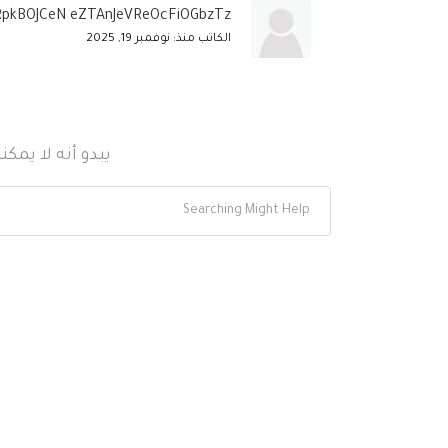
pkBOJCeN eZTAnJeVReOcFiOGbzTz
الكاتب منذ: نوفمبر 19, 2025
يبدو أنه لا يمك