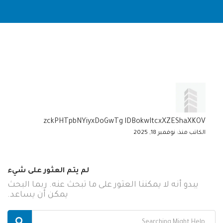
zckPHTpbNYiyxDoGwTg lDBokwItcxXZEShaXKOV
الكاتب منذ: نوفمبر 18, 2025
لم يتم العثور على شيء
يبدو أنه لا يمكننا العثور على ما تبحث عنه. ربما البحث
يمكن أن يساعد.