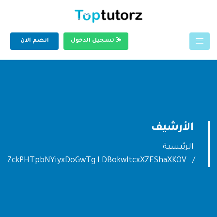
تسجيل الدخول
انضم الان
الأرشيف
الرئيسية
ZckPHTpbNYiyxDoGwTg LDBokwItcxXZEShaXKOV