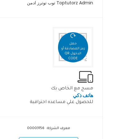
Toptutorz Admin توب توترز ادمن
حمل
رمز المصادقة أو
الدخول QR
CODE
مسح مع الخاص بك
هاتف ذكي
للحصول علي مساعده احترافية
معرف الشركة: 00003156