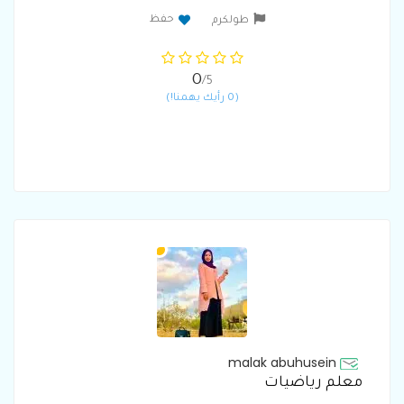
حفظ
طولكرم
0
/5
(0 رأيك يهمنا!)
malak abuhusein
معلم رياضيات