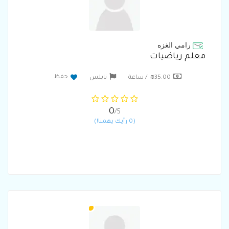
رامي الغزه
معلم رياضيات
حفظ
₪35.00 / ساعة
نابلس
0
/5
(0 رأيك يهمنا!)