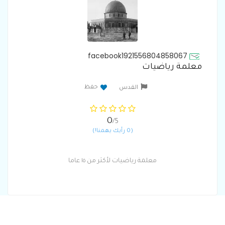
facebook1921556804858067
معلمة رياضيات
حفظ
القدس
0
/5
(0 رأيك يهمنا!)
معلمة رياضيات لأكثر من ١٥ عاما