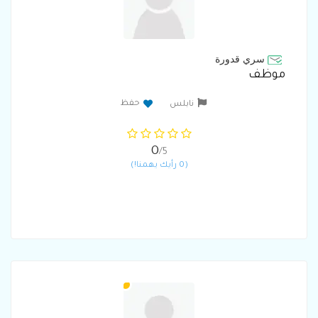
سري قدورة
موظف
حفظ
نابلس
0
/5
(0 رأيك يهمنا!)