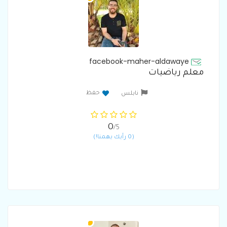
facebook-maher-aldawaye
معلم رياضيات
حفظ
نابلس
0
/5
(0 رأيك يهمنا!)