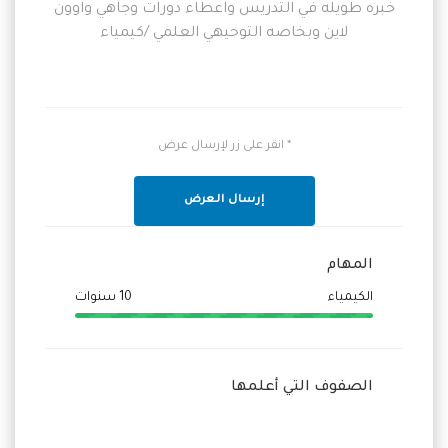
خبره طويله في التدريس واعطاء دورات وجاهي واوون
لاين وبخاصه التوحيهي العلمي /كيمياء
* انقر على زر لإرسال عرض
إرسال العرض
المهام
الكيمياء
10 سنوات
الصفوف التي أعلمها