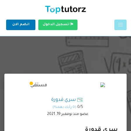
تسجيل الدخول
انضم الان
سري قدورة
0/
5
(0 رأيك يهمنا!)
عضو منذ نوفمبر 19, 2021
سري قدورة