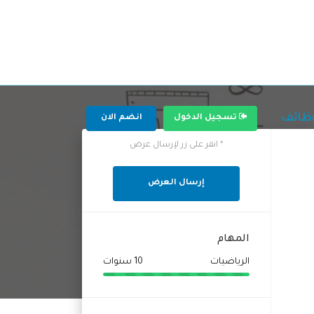
وظائف
تسجيل الدخول
انضم الان
* انقر على زر لإرسال عرض
إرسال العرض
المهام
الرياضيات
10 سنوات