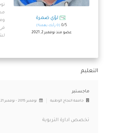
توج
مدر
لؤي ضمرة
ومد
0/
5
(0 رأيك يهمنا!)
في 
عضو منذ نوفمبر 2, 2021
لشح
التعليم
ماجستير
جامعة النجاح الوطنية
نوفمبر 2015 - نوفمبر 2021
تخصص ادارة التربوية