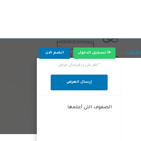
وظائف
تسجيل الدخول
انضم الان
* انقر على زر لإرسال عرض
إرسال العرض
الصفوف التي أعلمها