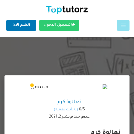
تسجيل الدخول
انضم الان
نعالوة كرم
0/
5
(0 رأيك يهمنا!)
عضو منذ نوفمبر 2, 2021
نعالوة كرم