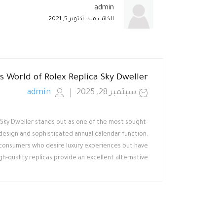
admin
الكاتب منذ: أكتوبر 5, 2021
s World of Rolex Replica Sky Dweller
سبتمبر 28, 2025
admin
a Sky Dweller stands out as one of the most sought-
 design and sophisticated annual calendar function,
 consumers who desire luxury experiences but have
-quality replicas provide an excellent alternative.....