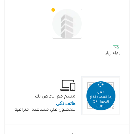
دعاء زياد
حمل
مسح مع الخاص بك
رمز المصادقة أو
هاتف ذكي
الدخول QR
CODE
للحصول علي مساعده احترافية