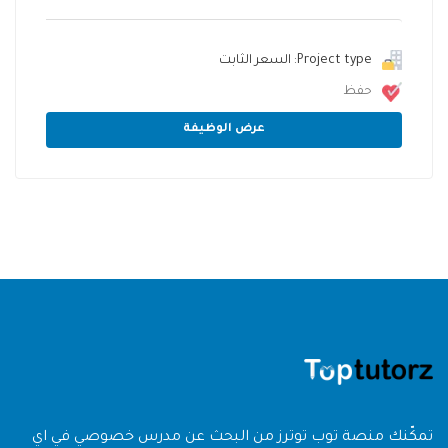
Project type: السعر الثابت
حفظ
عرض الوظيفة
تمكّنك منصة توب توترز من البحث عن مدرس خصوصي في اي