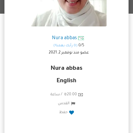
Nura abbas
0/
5
(0 رأيك يهمنا!)
عضو منذ نوفمبر 2, 2021
Nura abbas
English
₪20.00 / ساعة
القدس
حفظ