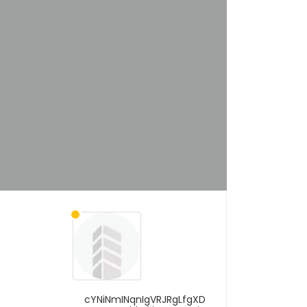
cYNiNmINqnIgVRJRgLfgXD