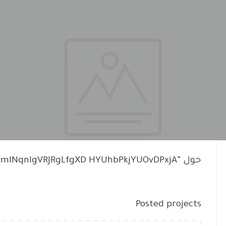
حول “cYNiNmINqnIgVRJRgLfgXD HYUhbPkjYUOvDPxjA”
Posted projects