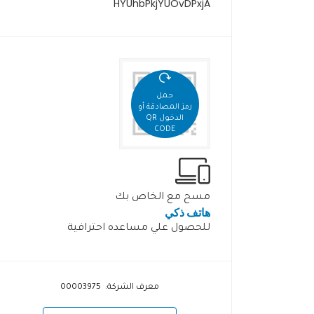
HYUhbPkjYUOvDPxjA
حمل
رمز المصادقة أو
الدخول QR
CODE
مسح مع الخاص بك
هاتف ذكي
للحصول علي مساعده احترافية
معرف الشركة: 00003975