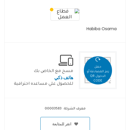
Habiba Osama
حمل
مسح مع الخاص بك
رمز المصادقة أو
هاتف ذكي
الدخول QR
CODE
للحصول علي مساعده احترافية
معرف الشركة: 00003583
انقر للمتابعة