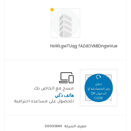
HxWLgwTUqg fAZdOVkBDngwVue
حمل
مسح مع الخاص بك
رمز المصادقة أو
هاتف ذكي
الدخول QR
CODE
للحصول علي مساعده احترافية
معرف الشركة: 00003849