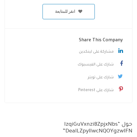
انقر للمتابعة
Share This Company
مشاركة على لينكدين
شارك على الفيسبوك
شارك على تويتر
شارك على Pinterest
حول “IzqiGuVxnziBZpjxNbs
DealLZpyIIwcNQOYgzwIFN”