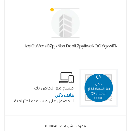
IzqiGuVxnziBZpjxNbs DealLZpyIIwcNQOYgzwIFN
حمل
مسح مع الخاص بك
رمز المصادقة أو
هاتف ذكي
الدخول QR
CODE
للحصول علي مساعده احترافية
معرف الشركة: 00004182