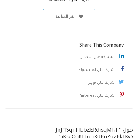
معرف الشركة: 00003933
انقر للمتابعة
Share This Company
مشاركة على لينكدين
شارك على الفيسبوك
شارك على تويتر
شارك على Pinterest
حول “JnJffSqrTlbbZERdisqMhT
jKseQqKJTgqXdBuZgZFktKvS”