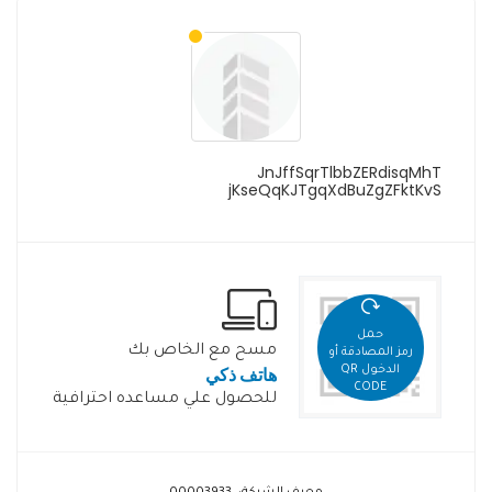
JnJffSqrTlbbZERdisqMhT
jKseQqKJTgqXdBuZgZFktKvS
حمل
مسح مع الخاص بك
رمز المصادقة أو
هاتف ذكي
الدخول QR
CODE
للحصول علي مساعده احترافية