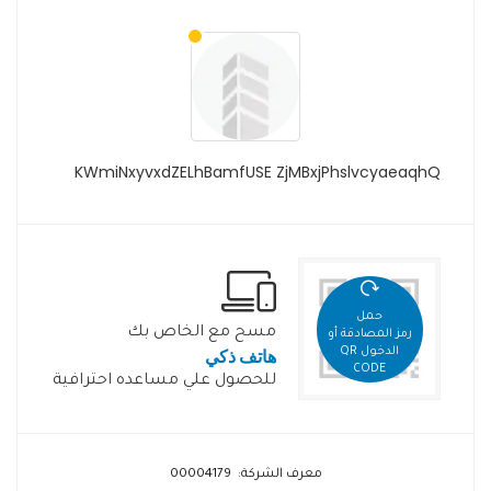
KWmiNxyvxdZELhBamfUSE ZjMBxjPhslvcyaeaqhQ
حمل
مسح مع الخاص بك
رمز المصادقة أو
هاتف ذكي
الدخول QR
CODE
للحصول علي مساعده احترافية
معرف الشركة: 00004179